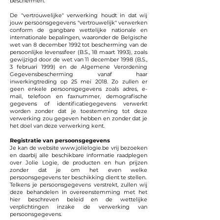
beschermen.
De "vertrouwelijke" verwerking houdt in dat wij
jouw persoonsgegevens "vertrouwelijk" verwerken
conform de gangbare wettelijke nationale en
internationale bepalingen, waaronder de Belgische
wet van 8 december 1992 tot bescherming van de
persoonlijke levenssfeer (B.S., 18 maart 1993), zoals
gewijzigd door de wet van 11 december 1998 (B.S.,
3 februari 1999) en de Algemene Verordening
Gegevensbescherming vanaf haar
inwerkingtreding op 25 mei 2018. Zo zullen er
geen enkele persoonsgegevens zoals adres, e-
mail, telefoon en faxnummer, demografische
gegevens of identificatiegegevens verwerkt
worden zonder dat je toestemming tot deze
verwerking zou gegeven hebben en zonder dat je
het doel van deze verwerking kent.
Registratie van persoonsgegevens
Je kan de website
www.jolielogie.be
vrij bezoeken
en daarbij alle beschikbare informatie raadplegen
over Jolie Logie, de producten en hun prijzen
zonder dat je om het even welke
persoonsgegevens ter beschikking dient te stellen.
Telkens je persoonsgegevens verstrekt, zullen wij
deze behandelen in overeenstemming met het
hier beschreven beleid en de wettelijke
verplichtingen inzake de verwerking van
persoonsgegevens.