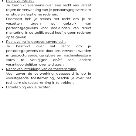
Recht van verzet
Je beschikt eveneens over een recht van verzet
tegen de verwerking van je persoonsgegevens om
ernstige en legitieme redenen.
Daarnaast heb je steeds het recht om je te
verzetten tegen het gebruik van
persoonsgegevens voor doeleinden van direct
marketing; in dergelijk geval hoef je geen redenen
op te geven.
Recht van vrije gegevensoverdracht
Je beschikt over het recht om je
persoonsgegevens die door ons verwerkt worden
in gestructureerde, gangbare en machineleesbare
vorm te verkrijgen en/of aan andere
verantwoordelijken over te dragen.
Recht van intrekking van de toestemming
Voor zover de verwerking gebaseerd is op je
voorafgaande toestemming, beschik je over het
recht om die toestemming in te trekken.
Uitoefening van je rechten
Je kunt je rechten uitoefenen door ons daartoe te
contacteren, hetzij per e-mail naar
hello@jolielogie.be
, per post Canadalaan 38,
Nieuwpoort of door gebruik te maken van het
onderdeel CONTACT op de Website.
Recht om klacht in te dienen:
Indien je een klacht hebt, vragen we je om
rechtstreeks contact op te nemen met Izembvba –
Jolie Logie via
hello@jolielogie.be
of
0496323336
.
Wij zullen alle mogelijke maatregelen treffen om