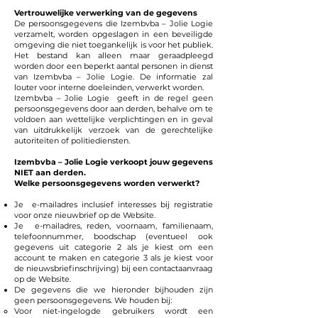
Vertrouwelijke verwerking van de gegevens
De persoonsgegevens die Izembvba – Jolie Logie
verzamelt, worden opgeslagen in een beveiligde
omgeving die niet toegankelijk is voor het publiek.
Het bestand kan alleen maar geraadpleegd
worden door een beperkt aantal personen in dienst
van Izembvba – Jolie Logie. De informatie zal
louter voor interne doeleinden, verwerkt worden.
Izembvba – Jolie Logie geeft in de regel geen
persoonsgegevens door aan derden, behalve om te
voldoen aan wettelijke verplichtingen en in geval
van uitdrukkelijk verzoek van de gerechtelijke
autoriteiten of politiediensten.
Izembvba – Jolie Logie verkoopt jouw gegevens
NIET aan derden.
Welke persoonsgegevens worden verwerkt?
Je e-mailadres inclusief interesses bij registratie
voor onze nieuwbrief op de Website.
Je e-mailadres, reden, voornaam, familienaam,
telefoonnummer, boodschap (eventueel ook
gegevens uit categorie 2 als je kiest om een
account te maken en categorie 3 als je kiest voor
de nieuwsbriefinschrijving) bij een contactaanvraag
op de Website.
De gegevens die we hieronder bijhouden zijn
geen persoonsgegevens. We houden bij:
Voor niet-ingelogde gebruikers wordt een