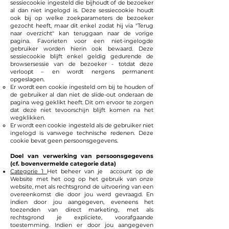
sessiecookie ingesteld die bijhoudt of de bezoeker
al dan niet ingelogd is. Deze sessiecookie houdt
ook bij op welke zoekparameters de bezoeker
gezocht heeft, maar dit enkel zodat hij via "Terug
naar overzicht" kan teruggaan naar de vorige
pagina. Favorieten voor een niet-ingelogde
gebruiker worden hierin ook bewaard. Deze
sessiecookie blijft enkel geldig gedurende de
browsersessie van de bezoeker - totdat deze
verloopt – en wordt nergens permanent
opgeslagen.
Er wordt een cookie ingesteld om bij te houden of
de gebruiker al dan niet de slide-out onderaan de
pagina weg geklikt heeft. Dit om ervoor te zorgen
dat deze niet tevoorschijn blijft komen na het
wegklikken.
Er wordt een cookie ingesteld als de gebruiker niet
ingelogd is vanwege technische redenen. Deze
cookie bevat geen persoonsgegevens.
Doel van verwerking van persoonsgegevens
(cf. bovenvermelde categorie data)
Categorie 1
Het beheer van je account op de
Website met het oog op het gebruik van onze
website, met als rechtsgrond de uitvoering van een
overeenkomst die door jou werd gevraagd. En
indien door jou aangegeven, eveneens het
toezenden van direct marketing, met als
rechtsgrond je expliciete, voorafgaande
toestemming. Indien er door jou aangegeven