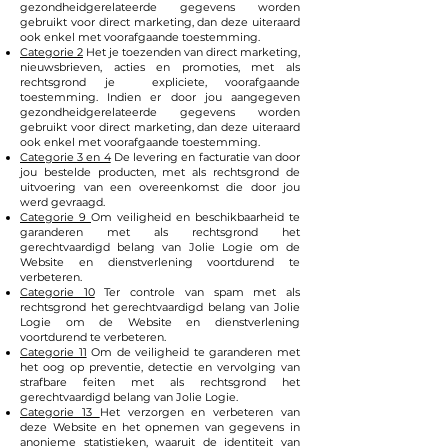
gezondheidgerelateerde gegevens worden
gebruikt voor direct marketing, dan deze uiteraard
ook enkel met voorafgaande toestemming.
Categorie 2
Het je toezenden van direct marketing,
nieuwsbrieven, acties en promoties, met als
rechtsgrond je expliciete, voorafgaande
toestemming. Indien er door jou aangegeven
gezondheidgerelateerde gegevens worden
gebruikt voor direct marketing, dan deze uiteraard
ook enkel met voorafgaande toestemming.
Categorie 3 en 4
De levering en facturatie van door
jou bestelde producten, met als rechtsgrond de
uitvoering van een overeenkomst die door jou
werd gevraagd.
Categorie 9
Om veiligheid en beschikbaarheid te
garanderen met als rechtsgrond het
gerechtvaardigd belang van Jolie Logie om de
Website en dienstverlening voortdurend te
verbeteren.
Categorie 10
Ter controle van spam met als
rechtsgrond het gerechtvaardigd belang van Jolie
Logie om de Website en dienstverlening
voortdurend te verbeteren.
Categorie 11
Om de veiligheid te garanderen met
het oog op preventie, detectie en vervolging van
strafbare feiten met als rechtsgrond het
gerechtvaardigd belang van Jolie Logie.
Categorie 13
Het verzorgen en verbeteren van
deze Website en het opnemen van gegevens in
anonieme statistieken, waaruit de identiteit van