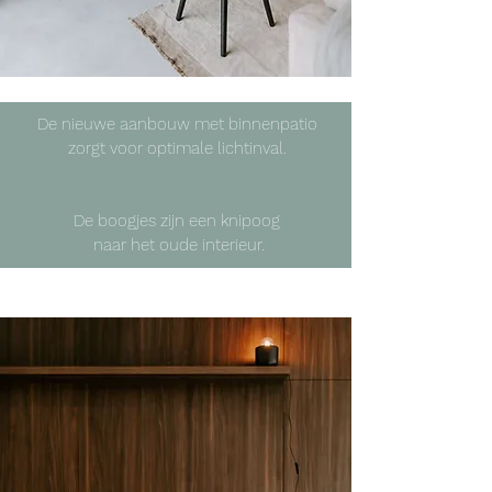
De nieuwe aanbouw met binnenpatio
zorgt voor optimale lichtinval.
De boogjes zijn een knipoog
naar het oude interieur.